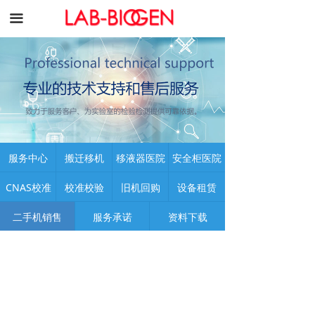
끀
服务中心
搬迁移机
移液器医院
安全柜医院
CNAS校准
校准校验
旧机回购
设备租赁
二手机销售
服务承诺
资料下载