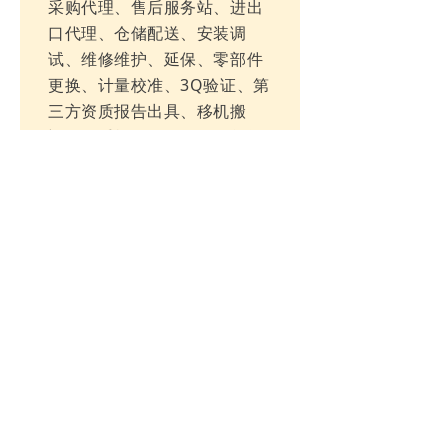
采购代理、售后服务站、进出
口代理、仓储配送、安装调
试、维修维护、延保、零部件
更换、计量校准、3Q验证、第
三方资质报告出具、移机搬
迁、二手机销售、设备租赁等
业务，为实验室提供技术解决
方案、服务解决方案、产品解
决方案、整体实验室搬迁及整
体实验室维保等服务。 以服
务用户为目标，将最适合的服
务及产品推荐给客户，并构建
一个完整的技术、服务、仪器
及耗材的服务系统，使科学研
究、分析检测的方法及过程更
为简便、可靠和快捷，旨在通
过新方法和新产品来满足实验