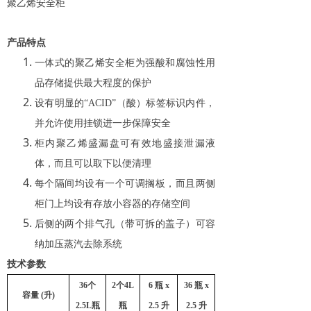
聚乙烯安全柜
产品特点
一体式的聚乙烯安全柜为强酸和腐蚀性用
品存储提供最大程度的保护
设有明显的
“ACID”（酸）标签标识内件，
并允许使用挂锁进一步保障安全
柜内聚乙烯盛漏盘可有效地盛接泄漏液
体，而且可以取下以便清理
每个隔间均设有一个可调搁板，而且两侧
柜门上均设有存放小容器的存储空间
后侧的两个排气孔（带可拆的盖子）可容
纳加压蒸汽去除系统
技术参数
36
个
2
个
4L
6
瓶
x
36
瓶
x
容量
(
升
)
2.5L
瓶
瓶
2.5
升
2.5
升