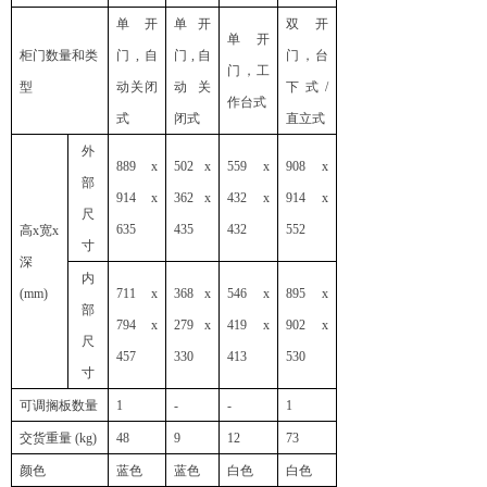
单开
单开
双开
单开
柜门数量和类
门
,
自
门
,
自
门，台
门，工
型
动关闭
动关
下
式
/
作台
式
式
闭式
直立式
外
889 x
502 x
559 x
908 x
部
914 x
362 x
432 x
914 x
尺
635
435
432
552
高
x
宽
x
寸
深
内
(mm)
711 x
368 x
546 x
895 x
部
794 x
279 x
419 x
902 x
尺
457
330
413
530
寸
可调搁板数量
1
-
-
1
交货重量
(kg)
48
9
12
73
颜色
蓝色
蓝色
白色
白色