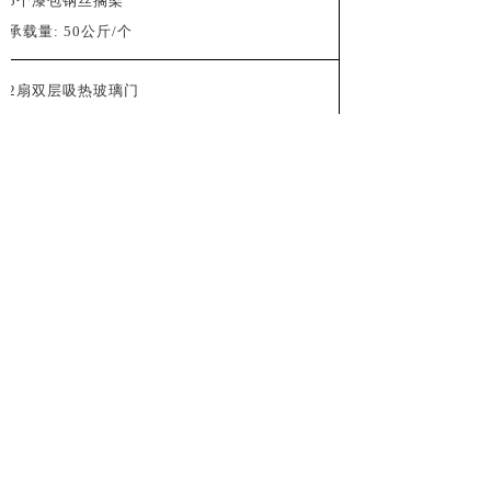
5
个漆包钢丝搁架
承载量
: 50
公斤
/
个
2
扇双层吸热玻璃门
强制冷空气循环
200W (
全密封型
)
强制除霜，全自动
148W
HFC