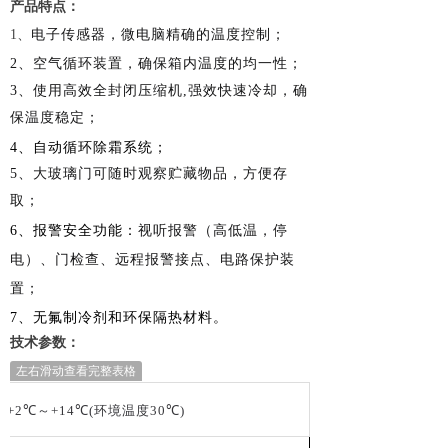
产品特点：
1
、
电子传感器，微电脑精确的温度控制；
2
、空气循环装置，确保箱内温度的均一性；
3
、使用高效全封闭压缩机,强效快速冷却，确
保温度稳定；
4
、自动循环除霜系统；
5
、大玻璃门可随时观察贮藏物品，方便存
取；
6
、报警安全功能：
视听报警（高低温，停
电）、门检查、远程报警接点、电路保护装
置；
7
、无氟制冷剂和环保隔热材料。
技术
参数：
左右滑动查看完整表格
+2℃
～
+14℃(
环境温度
30℃)