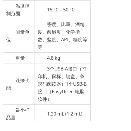
温度控
15 °C – 50 °C
制范围
密度、比重、酒精
测量单
度、酸碱度、化学指
位
数、盐度、API、糖度等
等
重量
4.8 kg
3个USB-A接口（打
印机、鼠标、键盘、条
连接功
形码阅读器）1个USB-B
能
接口（EasyDirect电脑
软件）
最小样
1.20 mL (1.2 mL)
品量
密度/比重、用户可