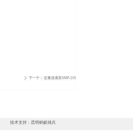
下一个：
定量送液泵SMP-21S
ꄲ
en 技术支持：
昆明蚂蚁雄兵