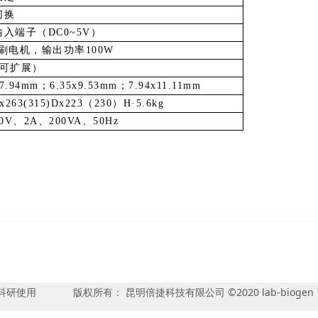
切换
输入端子（
DC0~5V
）
刷电机，输出功率
100W
可扩展）
x7.94mm
；
6.35x9.53mm
；
7.94x11.11mm
x263(315)Dx223
（
230
）
H·5.6kg
0V
、
2A
、
200VA
、
50Hz
研使用 版权所有： 昆明倍捷科技有限公司 ©2020 lab-biog