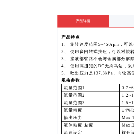
产品详情
产品特点
1
、
旋转速度范围
5~450rpm
，可以
2
、
使用多回转式按钮，可以对旋
3
、
接液部管路不会与金属部分解
4
、
使用高扭矩的
DC
无刷马达，采
5
、
吐出压力是
137.3kPa
，向较高
规格参数
流量范围
1
0.7~
流量范围
2
1.2~
流量范围
3
1.5~
流量精度
±4%
输出压力
Max.
液体粘度·粘度
Max.
流速设定
旋钮