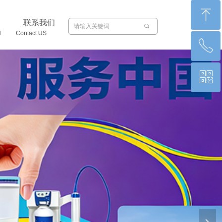
ꁸ
联系我们
끠
N Contact US
ꂅ
回到顶部
ꀥ
0871-65011066
微信二维码