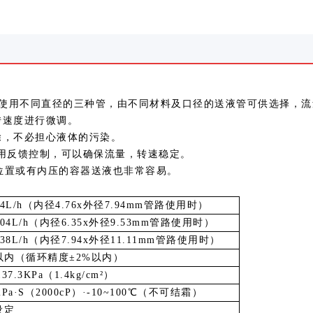
使用不同直径的三种管，由不同材料及口径的送液管可供选择，流
转速度进行微调。
除，不必担心液体的污染。
用反馈控制，可以确保流量，转速稳定。
位置或有内压的容器送液也非常容易。
64L/h
（内径
4.76x
外径
7.94mm
管路使用时）
104L/h
（内径
6.35x
外径
9.53mm
管路使用时）
138L/h
（内径
7.94x
外径
11.11mm
管路使用时）
以内（循环精度
±2%
以内）
137.3KPa
（
1.4kg/cm²
）
2Pa·S
（
2000cP
）
·-10~100℃
（不可结霜）
设定