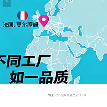
넳
首页
ꄲ
定量送液泵RP-1100