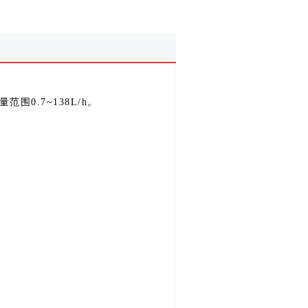
量范围
0.7~138L/h
。