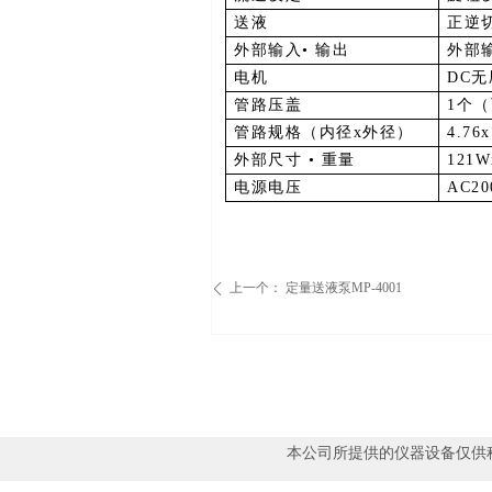
送液
正逆
外部输入•
输出
外部
电机
DC
无
管路压盖
1
个（
管路规格（内径
x
外径）
4.76
外部尺寸
•
重量
121W
电源电压
AC20
上一个：
定量送液泵MP-4001
ꄴ
本公司所提供的仪器设备仅供科