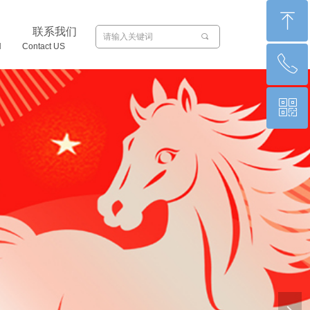
ꁸ
联系我们
끠
N Contact US
ꂅ
回到顶部
ꀥ
0871-65011066
微信二维码