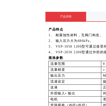
产品详情
产品特点
1
、
耐腐蚀性材料，无阀门构造。
2
、
输入压力大为
686kPa
。
3
、
VSP-1050 1200
型可通过接受
4
、
VSP-2050 2200
型通过外部的
规格参数
流量范围
0
流量精度
±
输出压力
M
流速设定
送液
外部输入•
输出
电机
管路规格（内径
x
外径）