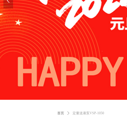
넳
首页
ꄲ
定量送液泵VSP-1050