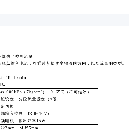
外部信号控制流量
接触点输入电流，可通过切换改变输液的方向，以及流量的类型。
.5~48mL/min
1%
ax.686KPa
（
7kg/cm²
）
· 0~65℃
（不可结冰）
旋钮设定，分段流量设定（
4
段）
正逆切换
外部输入控制（
DC0~10V
）
变频电机，输出功率
15W
外径
3mm ·
外径
5mm