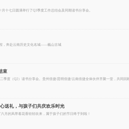
十月十七日圆满举行了Q3季度工作总结会及同期读书分享会。
再度启程，奔赴云南历史文化名城——巍山古城
结束
第二季度（Q2）读书分享会。贵州倍捷/昆明倍捷/云南倍捷全体伙伴齐聚一堂，共同
暖心送礼，与孩子们共庆欢乐时光
9;S DAY六月的风带着花香轻轻吹来，属于孩子们的节日终于到啦！