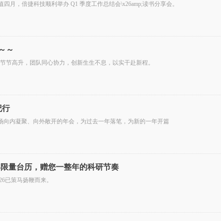
时值四月，倍捷科技顺利举办 Q1 季度工作总结会\x26amp;读书分享会。
～～
春笋节节高升，团队同心协力，创新生生不息，以实干赴新程。
纪行
以一场向内凝聚、向外敞开的年会，为过去一年落笔，为新的一年开篇
年限量台历，赠您一整年的科研节奏
26已策马扬鞭而来。