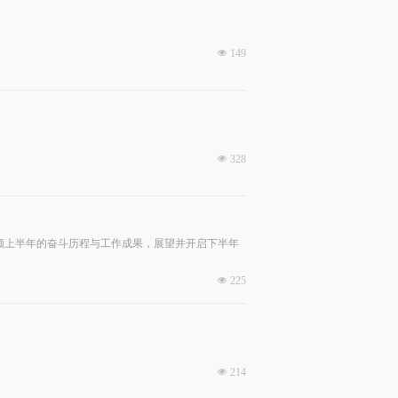
넶
149
넶
328
回顾上半年的奋斗历程与工作成果，展望并开启下半年
넶
225
넶
214