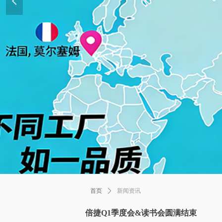
넳
新闻资讯
首页
ꄲ
倍捷Q1季度会&读书会圆满结束