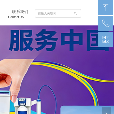
ꁸ
联系我们
끠
N Contact US
ꂅ
回到顶部
ꀥ
0871-65011066
微信二维码