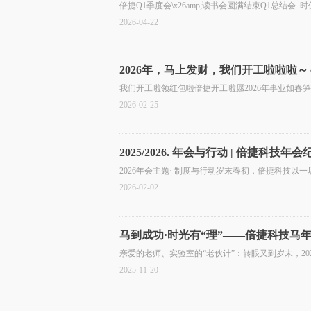
倍捷Q1季度会\x26amp;读书会圆满结束Q1总结会 
2026-04-22
2026年，马上发财，我们开工啦啦啦～
我们开工啦领红包啦倍捷开工啦愿2026年事业如
2026-02-25
2025/2026. 年会与行动 | 倍捷科技年会
2026年会主题· 制度与行动岁末春初，倍捷科技
2026-02-02
马到成功·时光有“理”——倍捷科技马
亲爱的老师、实验室的“老伙计”：转眼又到岁末，20
2025-11-20