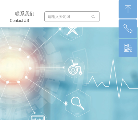
ꁸ
联系我们
끠
 Contact US
ꂅ
回到顶部
ꀥ
0871-65011066
微信二维码