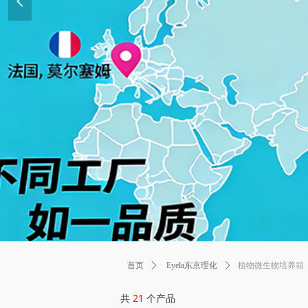
넳
植物微生物培养箱
首页
ꄲ
Eyela东京理化
ꄲ
共
21
个产品