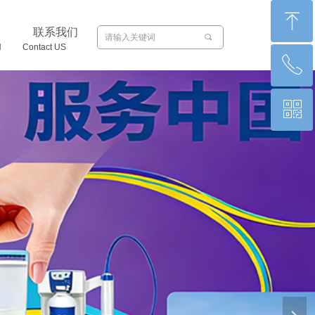
ꁸ
联系我们
끠
N Contact US
ꂅ
回到顶部
ꀥ
0871-65011066
微信二维码